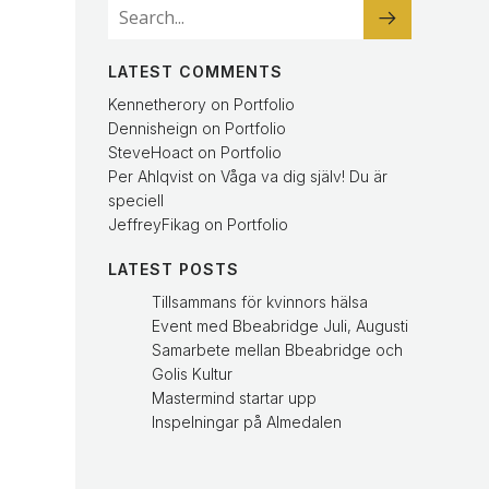
LATEST COMMENTS
Kennetherory
on
Portfolio
Dennisheign
on
Portfolio
SteveHoact
on
Portfolio
Per Ahlqvist
on
Våga va dig själv! Du är
speciell
JeffreyFikag
on
Portfolio
LATEST POSTS
Tillsammans för kvinnors hälsa
Event med Bbeabridge Juli, Augusti
Samarbete mellan Bbeabridge och
Golis Kultur
Mastermind startar upp
Inspelningar på Almedalen