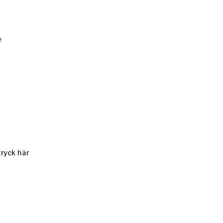
e
tryck här