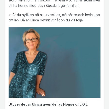
stort hjärta för människors inre resa – och vi är stolta över
att ha henne med oss i Bbeabridge-familjen.
✨ Är du nyfiken på att utvecklas, må bättre och levla upp
ditt liv? Då är Ulrica definitivt någon du vill följa.
Utöver det är Ulrica även del av House of L.O.L