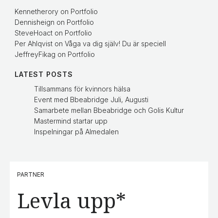
Kennetherory
on
Portfolio
Dennisheign
on
Portfolio
SteveHoact
on
Portfolio
Per Ahlqvist
on
Våga va dig själv! Du är speciell
JeffreyFikag
on
Portfolio
LATEST POSTS
Tillsammans för kvinnors hälsa
Event med Bbeabridge Juli, Augusti
Samarbete mellan Bbeabridge och Golis Kultur
Mastermind startar upp
Inspelningar på Almedalen
PARTNER
Levla upp*