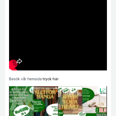
Besök vår hemsida
tryck här