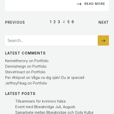
READ MORE
1
2
3
4
5
6
PREVIOUS
NEXT
LATEST COMMENTS
Kennetherory
on
Portfolio
Dennisheign
on
Portfolio
SteveHoact
on
Portfolio
Per Ahlqvist
on
Våga va dig själv! Du är speciell
JeffreyFikag
on
Portfolio
LATEST POSTS
Tillsammans för kvinnors hälsa
Event med Bbeabridge Juli, Augusti
Samarbete mellan Bbeabridge och Golis Kultur