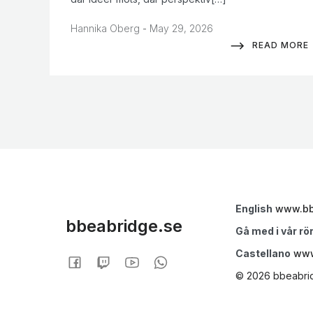
-
Hannika Oberg
May 29, 2026
READ MORE
English
www.bb
bbeabridge.se
Gå med i vår rö
Castellano
www
© 2026 bbeabrid