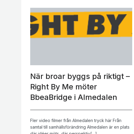
När broar byggs på riktigt –
Right By Me möter
BbeaBridge i Almedalen
Fler video filmer från Almedalen tryck här Från
samtal till samhällsförändring Almedalen är en plats
där idéer möts, där perspektiv[…]