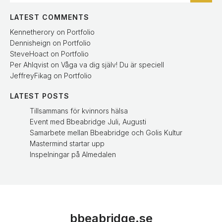
LATEST COMMENTS
Kennetherory
on
Portfolio
Dennisheign
on
Portfolio
SteveHoact
on
Portfolio
Per Ahlqvist
on
Våga va dig själv! Du är speciell
JeffreyFikag
on
Portfolio
LATEST POSTS
Tillsammans för kvinnors hälsa
Event med Bbeabridge Juli, Augusti
Samarbete mellan Bbeabridge och Golis Kultur
Mastermind startar upp
Inspelningar på Almedalen
bbeabridge.se