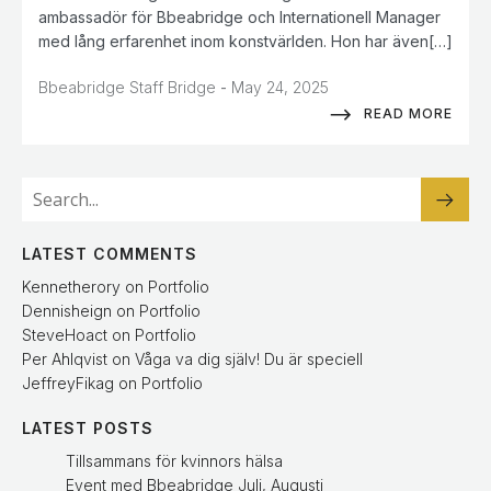
ambassadör för Bbeabridge och Internationell Manager
med lång erfarenhet inom konstvärlden. Hon har även[…]
-
Bbeabridge Staff Bridge
May 24, 2025
READ MORE
LATEST COMMENTS
Kennetherory
on
Portfolio
Dennisheign
on
Portfolio
SteveHoact
on
Portfolio
Per Ahlqvist
on
Våga va dig själv! Du är speciell
JeffreyFikag
on
Portfolio
LATEST POSTS
Tillsammans för kvinnors hälsa
Event med Bbeabridge Juli, Augusti